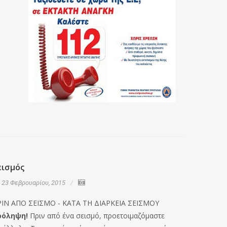
εισμός
Κράνη 
23 Φεβρουαρίου, 2015
23 Φεβρ
ΡΙΝ ΑΠΟ ΣΕΙΣΜΟ - ΚΑΤΑ ΤΗ ΔΙΑΡΚΕΙΑ ΣΕΙΣΜΟΥ
Η αλήθεια
ρόληψη!
Πριν από ένα σεισμό, προετοιμαζόμαστε
στα ατυχή