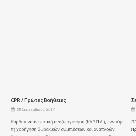
CPR / Πρώτες Βοήθειες
Σ
28 Σεπτεμβρίου, 2017
Καρδιοαναπνευστική αναζωογόνηση (ΚΑΡ.Π.Α.), εννούμε
Π
τη χορήγηση θωρακικών συμπιέσεων και αναπνοών
Π