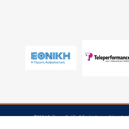
©2024 Επίλεκτη Ομάδα Ειδικών Αποστολών - Αιγ