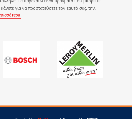
τάλληλα. Τα παρακάτω είναι πράγματα που μπορείτε
μοτοσυκλε
 κάνετε για να προστατεύσετε τον εαυτό σας, την...
πεθάνει σ
ερισσότερα
Περισσότ
Created by
Bitamin
| Powered by