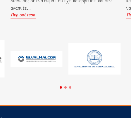
διάσωσης σε ένα θύμα που έχει καταρρεύσει και δεν
κα
αναπνέει....
να
Περισσότερα
Π
άλεω