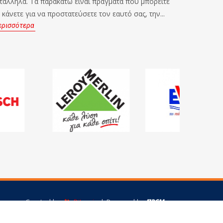
τάλληλα. Τα παρακάτω είναι πράγματα που μπορείτε
μοτοσυκλε
 κάνετε για να προστατεύσετε τον εαυτό σας, την...
πεθάνει σ
ερισσότερα
Περισσότ
Created by
Bitamin
| Powered by