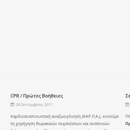
CPR / Πρώτες Βοήθειες
Σ
28 Σεπτεμβρίου, 2017
Καρδιοαναπνευστική αναζωογόνηση (ΚΑΡ.Π.Α.), εννούμε
Π
τη χορήγηση θωρακικών συμπιέσεων και αναπνοών
Π