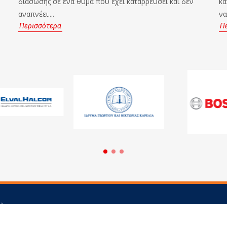
διάσωσης σε ένα θύμα που έχει καταρρεύσει και δεν
κα
αναπνέει....
να
Περισσότερα
Π
άλεω