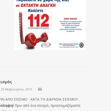
εισμός
Κράνη 
23 Φεβρουαρίου, 2015
23 Φεβρ
ΡΙΝ ΑΠΟ ΣΕΙΣΜΟ - ΚΑΤΑ ΤΗ ΔΙΑΡΚΕΙΑ ΣΕΙΣΜΟΥ
Η αλήθεια
ρόληψη!
Πριν από ένα σεισμό, προετοιμαζόμαστε
στα ατυχή