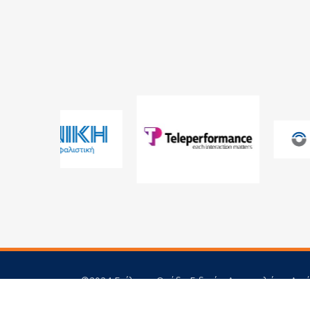
©2024 Επίλεκτη Ομάδα Ειδικών Αποστολών - Αιγ