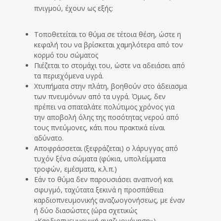
πνιγμού, έχουν ως εξής:
Τοποθετείται το θύμα σε τέτοια θέση, ώστε η
κεφαλή του να βρίσκεται χαμηλότερα από τον
κορμό του σώματος
Πιέζεται το στομάχι του, ώστε να αδειάσει από
τα περιεχόμενα υγρά.
Χτυπήματα στην πλάτη, βοηθούν στο άδειασμα
των πνευμόνων από τα υγρά. Όμως, δεν
πρέπει να σπαταλάτε πολύτιμος χρόνος για
την αποβολή όλης της ποσότητας νερού από
τους πνεύμονες, κάτι που πρακτικά είναι
αδύνατο.
Αποφράσσεται (ξεφράζεται) ο λάρυγγας από
τυχόν ξένα σώματα (φύκια, υπολείμματα
τροφών, εμέσματα, κ.λ.π.)
Εάν το θύμα δεν παρουσιάσει αναπνοή και
σφυγμό, ταχύτατα ξεκινά η προσπάθεια
καρδιοπνευμονικής αναζωογονήσεως, με έναν
ή δύο διασώστες (ώρα σχετικώς
«Καρδιοπνευμονική αναζωογόνηση»).