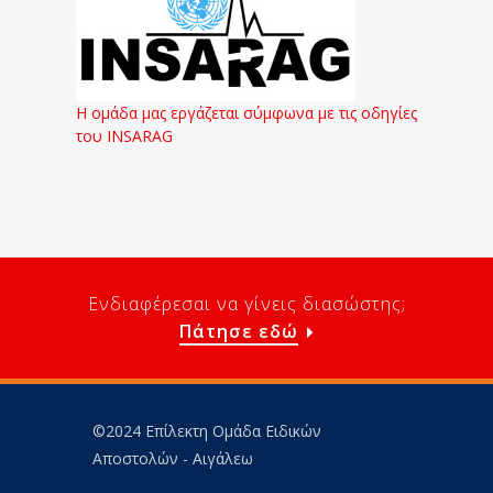
Η ομάδα μας εργάζεται σύμφωνα με τις οδηγίες
του INSARAG
Ενδιαφέρεσαι να γίνεις διασώστης;
Πάτησε εδώ
©2024 Επίλεκτη Ομάδα Ειδικών
Αποστολών - Αιγάλεω