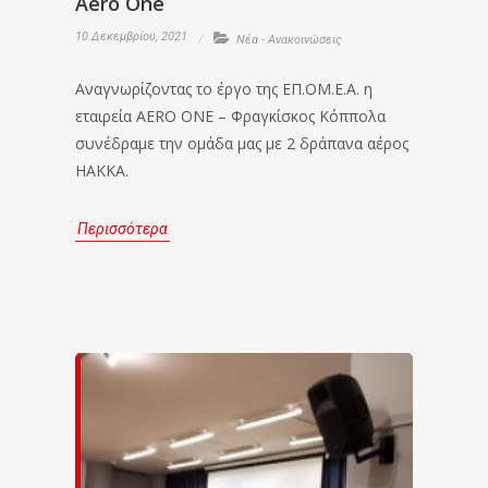
Aero One
10 Δεκεμβρίου, 2021
Νέα - Ανακοινώσεις
Αναγνωρίζοντας το έργο της ΕΠ.ΟΜ.Ε.Α. η
εταιρεία AERO ONE – Φραγκίσκος Κόππολα
συνέδραμε την ομάδα μας με 2 δράπανα αέρος
ΗΑΚΚΑ.
Περισσότερα