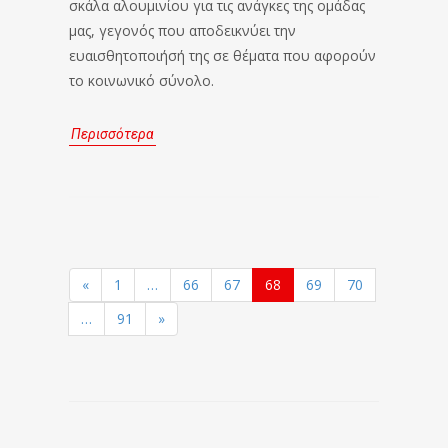
σκάλα αλουμινίου για τις ανάγκες της ομάδας
μας, γεγονός που αποδεικνύει την
ευαισθητοποιήσή της σε θέματα που αφορούν
το κοινωνικό σύνολο.
Περισσότερα
«
1
…
66
67
68
69
70
…
91
»