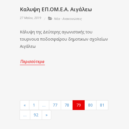
Καλυψη ΕΠ.ΟΜ.Ε.Α. Αιγάλεω
27 Μαΐου, 2019
Νέα - Ανακοινώσεις
Κάλυψη της Δεύτερης αγωνιστικής του
τουρνουα ποδοσφαίρου δημοτικων σχολείων
Αιγάλεω
Περισσότερα
«
1
…
77
78
79
80
81
…
92
»