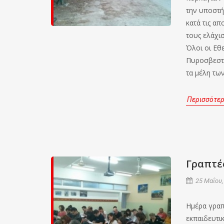
την υποστή
κατά τις α
τους ελάχι
Όλοι οι Εθ
Πυροσβεστι
τα μέλη τω
Περισσότε
Γραπτές
25 Μαΐου,
Ημέρα γραπ
εκπαιδευτικ