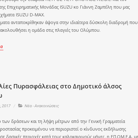
της Επιχειρηματικής Μονάδας ISUZU κο Γιάννη Ζαμπέλη που μας
οχήματα ISUZU D-ΜΑΧ.
ματα ανταποκρίθηκαν άψογα στην ιδιαίτερα δύσκολη διαδρομή που
 ακολουθήσει η ομάδα στις πλαγιές του Ολύμπου.
ρα
λίες Πυρασφάλειας στο Δημοτικό άλσος
ω
, 2017
Νέα - Ανακοινώσεις
ο των δράσεων και τη λήψη μέτρων από την Γενική Γραμματεία
Προστασίας προκειμένου να περιοριστεί ο κίνδυνος εκδήλωσης
σε δασικές περιοχές κατά τους καλοκαιρινούς μήνες, η ΕΠ.ΟΜ.Ε.Α, μ