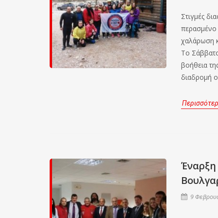
Στιγμές δια
περασμένο 
χαλάρωση κ
Το Σάββατο 
βοήθεια της
διαδρομή of
Περισσότε
Έναρξη 
Βουλγα
9 Φεβρουα