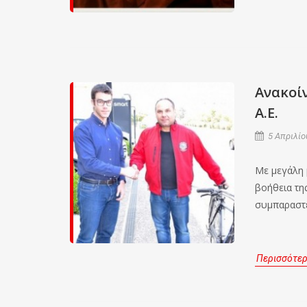
Ανακοί
Α.Ε.
5 Απριλίο
Με μεγάλη 
βοήθεια της
συμπαραστέ
Περισσότε