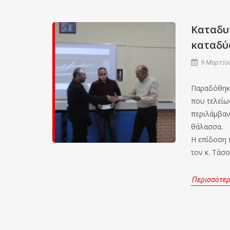
Καταδυ
καταδύ
9 Μαρτίου
Παραδόθηκα
που τελείω
περιλάμβαν
θάλασσα.
Η επίδοση 
τον κ. Τάσο
Περισσότε