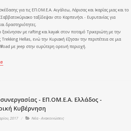
σκέδασης για τις ΕΠ.ΟΜ.Ε.Α. Αιγάλεω, Λάρισας και Ικαρίας μιας και το
Σαββατοκύριακο ταξίδεψαν στο Καρπενήσι - Ευρυτανίας για
αι δραστηριότητες.
ξεκίνησαν με rafting και kayak στον ποταμό Τρικεριώτη με την
 Trekking Hellas, ενώ την Κυριακή έζησαν την περιπέτεια σε μια
f road με jeep στην ευρύτερη ορεινή περιοχή.
ρα
συνεργασίας - ΕΠ.ΟΜ.Ε.Α. Ελλάδος -
ρική Κυβέρνηση
ρίου, 2017
Νέα - Ανακοινώσεις