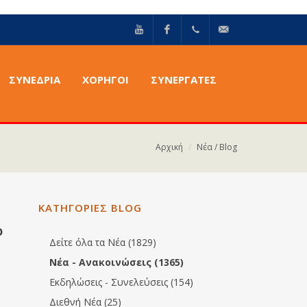
YouTube
Facebook
+30211
info@epilektoi.com
ΣΥΝΈΔΡΙΑ
ΧΟΡΗΓΟΙ
ΣΥΝΕΡΓΑΤΕΣ
2142869
Αρχική
Νέα / Blog
ΚΑΤΗΓΟΡΙΕΣ BLOG
ο
Δείτε όλα τα Νέα (1829)
Νέα - Ανακοινώσεις (1365)
Εκδηλώσεις - Συνελεύσεις (154)
Διεθνή Νέα (25)