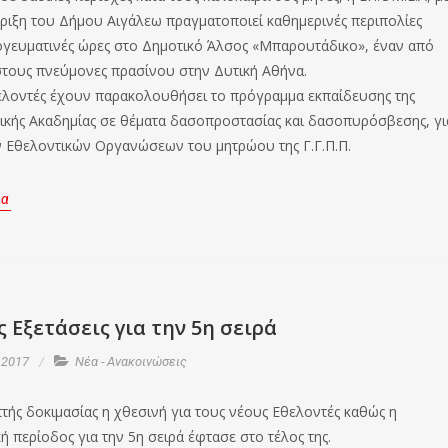
ριξη του Δήμου Αιγάλεω πραγματοποιεί καθημερινές περιπολίες
πογευματινές ώρες στο Δημοτικό Άλσος «Μπαρουτάδικο», έναν από
στους πνεύμονες πρασίνου στην Δυτική Αθήνα.
ελοντές έχουν παρακολουθήσει το πρόγραμμα εκπαίδευσης της
κής Ακαδημίας σε θέματα δασοπροστασίας και δασοπυρόσβεσης, γι
ν Εθελοντικών Οργανώσεων του μητρώου της Γ.Γ.Π.Π.
ρα
 Εξετάσεις για την 5η σειρά
 2017
Νέα - Ανακοινώσεις
τής δοκιμασίας η χθεσινή για τους νέους Εθελοντές καθώς η
ή περίοδος για την 5η σειρά έφτασε στο τέλος της.