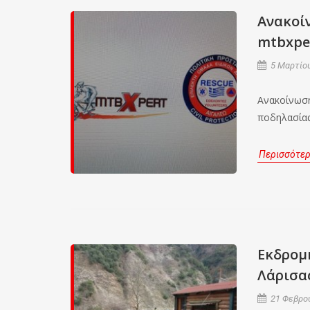
Ανακοί
mtbxper
5 Μαρτίου
Ανακοίνωση
ποδηλασίας 
Περισσότε
Εκδρομή
Λάρισας
21 Φεβρου