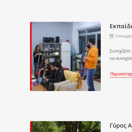
Εκπαίδ
3 Νοεμβρί
Συνεχίζετε
να συνεχίσ
Περισσότε
Γύρος Α