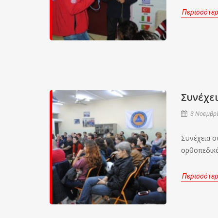
Περισσότε
Συνέχε
3 Νοεμβρί
Συνέχεια σ
ορθοπεδικό
Περισσότε