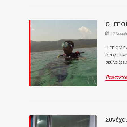
Οι ΕΠΟ
12 Νοεμβρ
Η ΕΠ.ΟΜ.Ε.
ένα φουσκω
σκύλο έρευ
Περισσότε
Συνέχε