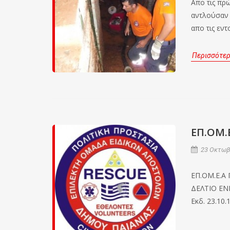
Απο τις πρ
αντλούσαν 
απο τις εν
Περισσότε
EΠ.ΟΜ.
23 Οκτωβρ
EΠ.ΟΜ.Ε.Α
ΔΕΛΤΙΟ Ε
Εκδ. 23.10.