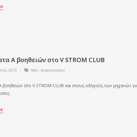
ρα
τα Α βοηθειών στο V STROM CLUB
ίου, 2015
Νέα - Ανακοινώσεις
 βοηθειών στο V STROM CLUB και στους οδηγούς των μηχανών γι
σεις .
ρα