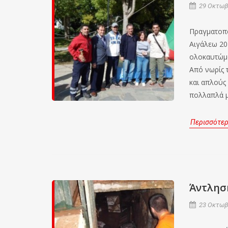
29 Οκτωβρ
Πραγματοπο
Αιγάλεω 20
ολοκαυτώμα
Από νωρίς 
και απλούς
πολλαπλά μ
Περισσότε
Άντλησ
23 Οκτωβρ