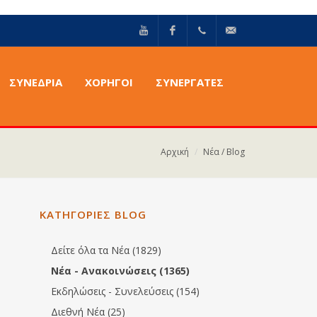
YouTube
Facebook
+30211
info@epilektoi.com
ΣΥΝΈΔΡΙΑ
ΧΟΡΗΓΟΙ
ΣΥΝΕΡΓΑΤΕΣ
2142869
Αρχική
Νέα / Blog
ΚΑΤΗΓΟΡΙΕΣ BLOG
Δείτε όλα τα Νέα (1829)
Νέα - Ανακοινώσεις (1365)
Εκδηλώσεις - Συνελεύσεις (154)
Διεθνή Νέα (25)