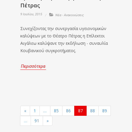
Πέτρας
9 Ιουλίου, 2015
Νέα - Ανακοινώσεις
Συνεχίζοντας την συνεργασία υγειονομικών
καλύψεων με το Θέατρο Πέτρας η Επίλεκτοι
Αιγάλεω καλύψανε την εκδήλωση - συναυλία
Κουβανικού συγκροτήματος.
Περισσότερα
«
1
…
85
86
87
88
89
…
91
»