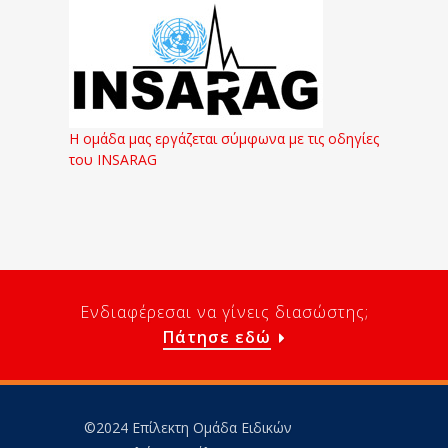
Η ομάδα μας εργάζεται σύμφωνα με τις οδηγίες
του INSARAG
Ενδιαφέρεσαι να γίνεις διασώστης;
Πάτησε εδώ
©2024 Επίλεκτη Ομάδα Ειδικών