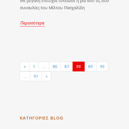
Με μεγάλη επιτυχία τελείωσε η μία από τις δύο
συναυλίες του Μίλτου Πασχαλίδη
Περισσότερα
«
1
…
86
87
88
89
90
…
91
»
ΚΑΤΗΓΟΡΙΕΣ BLOG