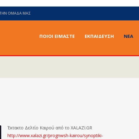
 ΤΗΝ ΟΜΆΔΑ ΜΑΣ
ΠΟΙΟΙ ΕΙΜΑΣΤΕ
ΕΚΠΑΙΔΕΥΣΗ
ΝΈΑ
Έκτακτο Δελτίο Καιρού από το XALAZI.GR
http://www.xalazi.gr/prognwsh-kairou/synoptiki-