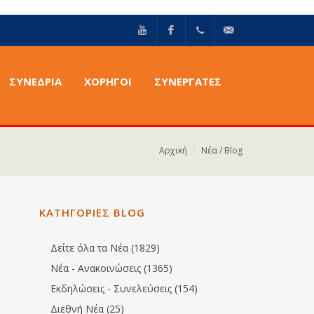
YouTube
Facebook
+30211
info@epilektoi.com
ΣΥΝΈΔΡΙΑ
ΧΟΡΗΓΟΙ
ΣΥΝΕΡΓΑΤΕΣ
2142869
Αρχική
Νέα / Blog
ΚΑΤΗΓΟΡΙΕΣ BLOG
Δείτε όλα τα Νέα (1829)
Νέα - Ανακοινώσεις (1365)
Εκδηλώσεις - Συνελεύσεις (154)
Διεθνή Νέα (25)