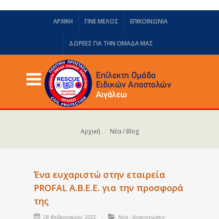
ΑΡΧΙΚΗ
ΓΙΝΕ ΜΕΛΟΣ
ΕΠΙΚΟΙΝΩΝΙΑ
ΔΩΡΕΈΣ ΓΙΑ ΤΗΝ ΟΜΆΔΑ ΜΑΣ
Αρχική
Νέα / Blog
Ένα ευχαριστώ στην εταιρεία
PROFAL A.B.E.E. για την προσφορά
της
28 Φεβρουαρίου, 2022
Νέα - Ανακοινώσεις