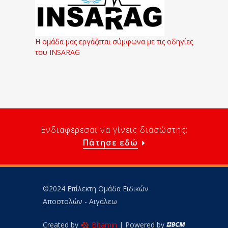
Η ομάδα μας εργάζεται σύμφωνα με τις οδηγίες
του INSARAG
Ενδιαφέρεσαι να γίνεις διασώστης;
Πάτησε εδώ
©2024 Επίλεκτη Ομάδα Ειδικών
Αποστολών - Αιγάλεω
Created by
Bitamin
| Powered by