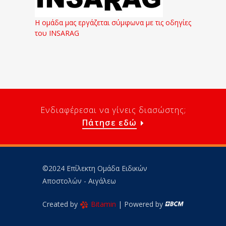
Η ομάδα μας εργάζεται σύμφωνα με τις οδηγίες
του INSARAG
Ενδιαφέρεσαι να γίνεις διασώστης;
Πάτησε εδώ
©2024 Επίλεκτη Ομάδα Ειδικών
Αποστολών - Αιγάλεω
Created by
Bitamin
| Powered by