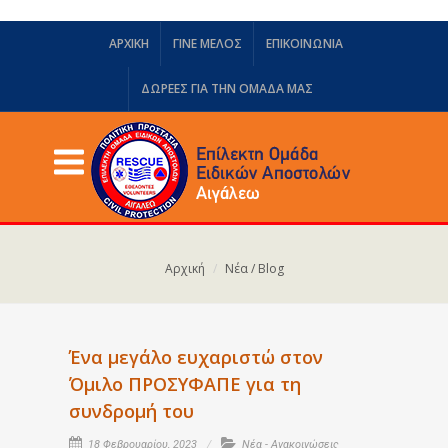
ΑΡΧΙΚΗ
ΓΙΝΕ ΜΕΛΟΣ
ΕΠΙΚΟΙΝΩΝΙΑ
ΔΩΡΕΈΣ ΓΙΑ ΤΗΝ ΟΜΆΔΑ ΜΑΣ
Αρχική
Νέα / Blog
Ένα μεγάλο ευχαριστώ στον
Όμιλο ΠΡΟΣΥΦΑΠΕ για τη
συνδρομή του
18 Φεβρουαρίου, 2023
Νέα - Ανακοινώσεις