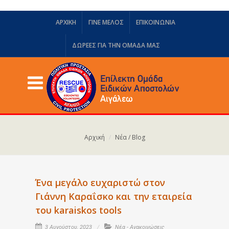
ΑΡΧΙΚΗ
ΓΙΝΕ ΜΕΛΟΣ
ΕΠΙΚΟΙΝΩΝΙΑ
ΔΩΡΕΈΣ ΓΙΑ ΤΗΝ ΟΜΆΔΑ ΜΑΣ
Αρχική
Νέα / Blog
Ένα μεγάλο ευχαριστώ στον
Γιάννη Καραΐσκο και την εταιρεία
του karaiskos tools
3 Αυγούστου, 2023
Νέα - Ανακοινώσεις