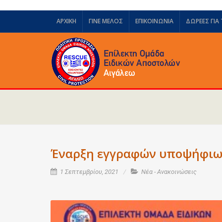
ΑΡΧΙΚΗ
ΓΙΝΕ ΜΕΛΟΣ
ΕΠΙΚΟΙΝΩΝΙΑ
ΔΩΡΕΈΣ ΓΙΑ
Έναρξη εγγραφών υποψήφιων
1 Σεπτεμβρίου, 2021
Νέα - Ανακοινώσεις