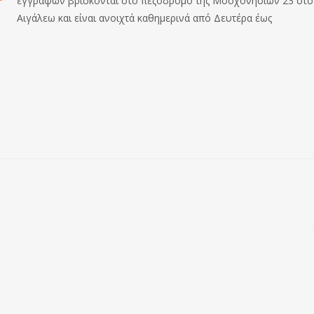
εγγραφών βρίσκονται στο πεζόδρομο της Μοσχονησίων 23 στο
Αιγάλεω και είναι ανοιχτά καθημερινά από Δευτέρα έως