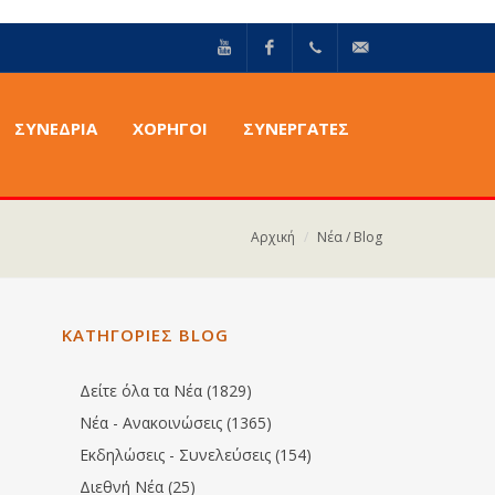
YouTube
Facebook
+30211
info@epilektoi.com
ΣΥΝΈΔΡΙΑ
ΧΟΡΗΓΟΙ
ΣΥΝΕΡΓΑΤΕΣ
2142869
Αρχική
Νέα / Blog
ΚΑΤΗΓΟΡΙΕΣ BLOG
Δείτε όλα τα Νέα (1829)
Νέα - Ανακοινώσεις (1365)
Εκδηλώσεις - Συνελεύσεις (154)
Διεθνή Νέα (25)