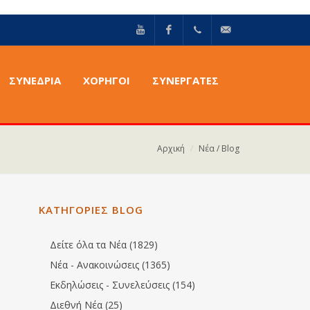
YouTube
Facebook
+30211
info@epilektoi.com
ΣΥΝΈΔΡΙΑ
ΧΟΡΗΓΟΙ
ΣΥΝΕΡΓΑΤΕΣ
2142869
Αρχική
Νέα / Blog
ΚΑΤΗΓΟΡΙΕΣ BLOG
Δείτε όλα τα Νέα (1829)
Νέα - Ανακοινώσεις (1365)
Εκδηλώσεις - Συνελεύσεις (154)
Διεθνή Νέα (25)