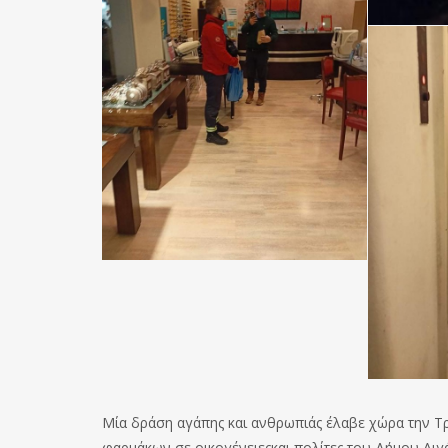
Μία δράση αγάπης και ανθρωπιάς έλαβε χώρα την Τ
φαρμάκων σε οικογένειεςκαι πολίτες του Δήμου Αιγ