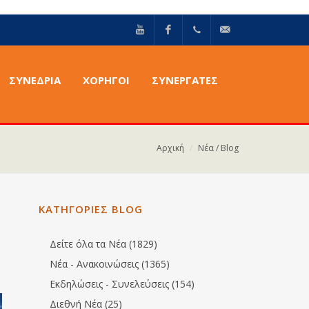
YouTube
Facebook
+30211
info@epilektoi.com
ΣΥΝΈΔΡΙΑ
ΧΟΡΗΓΟΙ
ΣΥΝΕΡΓΑΤΕΣ
2142869
Αρχική
Νέα / Blog
ΚΑΤΗΓΟΡΙΕΣ BLOG
Δείτε όλα τα Νέα (1829)
Νέα - Ανακοινώσεις (1365)
Εκδηλώσεις - Συνελεύσεις (154)
Διεθνή Νέα (25)