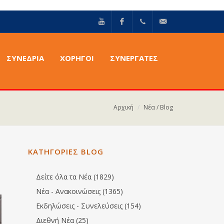
YouTube
Facebook
+30211
info@epilektoi.com
ΣΥΝΈΔΡΙΑ
ΧΟΡΗΓΟΙ
ΣΥΝΕΡΓΑΤΕΣ
2142869
Αρχική
Νέα / Blog
ΚΑΤΗΓΟΡΙΕΣ BLOG
Δείτε όλα τα Νέα (1829)
Νέα - Ανακοινώσεις (1365)
Εκδηλώσεις - Συνελεύσεις (154)
Διεθνή Νέα (25)