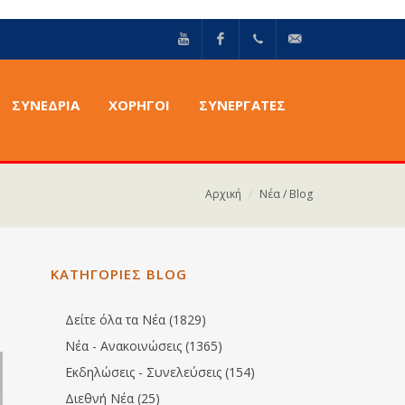
YouTube
Facebook
+30211
info@epilektoi.com
ΣΥΝΈΔΡΙΑ
ΧΟΡΗΓΟΙ
ΣΥΝΕΡΓΑΤΕΣ
2142869
Αρχική
Νέα / Blog
ΚΑΤΗΓΟΡΙΕΣ BLOG
Δείτε όλα τα Νέα (1829)
Νέα - Ανακοινώσεις (1365)
Εκδηλώσεις - Συνελεύσεις (154)
Διεθνή Νέα (25)