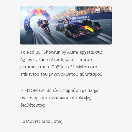
Το Red Bull Showrun by Alumil έρχεται στις
Αχαρνές, και το Αεροδρόμιο Τατοΐου
μετατρέπεται το Σάββατο 31 Μαΐου στο
επίκεντρο του μηχανοκίνητου αθλητισμού!
Η ΕΠ.ΟΜ.Ε.Α. θα είναι παρούσα με πλήρη
υγειονομική και διασωστική κάλυψη,
διαθέτοντας:
Εθελοντές διασώστες