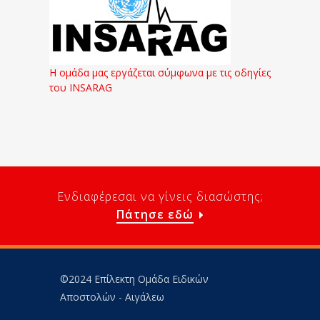
Η ομάδα μας εργάζεται σύμφωνα με τις οδηγίες
του INSARAG
Ενδιαφέρεσαι να γίνεις διασώστης;
Πάτησε εδώ
©2024 Επίλεκτη Ομάδα Ειδικών
Αποστολών - Αιγάλεω