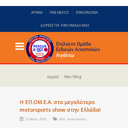
ΑΡΧΙΚΗ
ΓΙΝΕ ΜΕΛΟΣ
ΕΠΙΚΟΙΝΩΝΙΑ
ΔΩΡΕΈΣ ΓΙΑ ΤΗΝ ΟΜΆΔΑ ΜΑΣ
Αρχική
Νέα / Blog
Η ΕΠ.ΟΜ.Ε.Α. στο μεγαλύτερο
motorsports show στην Ελλάδα!
27 Μαΐου, 2025
Νέα - Ανακοινώσεις