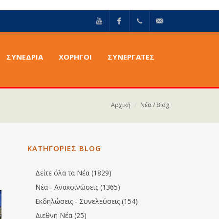
YouTube
Facebook
+30211
info@epilektoi.com
ΣΥΝΈΔΡΙΑ
ΧΟΡΗΓΟΙ
ΣΥΝΕΡΓΑΤΕΣ
2142869
Αρχική
Νέα / Blog
ΚΑΤΗΓΟΡΙΕΣ BLOG
Δείτε όλα τα Νέα (1829)
Νέα - Ανακοινώσεις (1365)
Εκδηλώσεις - Συνελεύσεις (154)
Διεθνή Νέα (25)