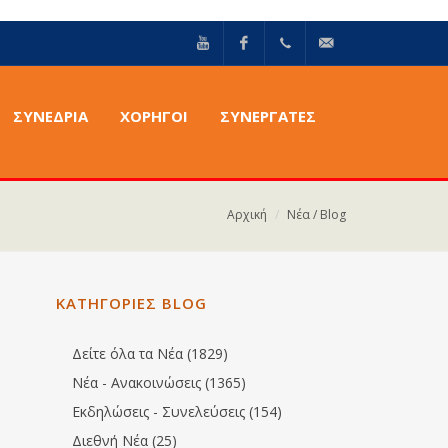
YouTube
Facebook
+30211
info@epilektoi.com
ΣΥΝΈΔΡΙΑ
ΧΟΡΗΓΟΙ
ΣΥΝΕΡΓΑΤΕΣ
2142869
Αρχική
Νέα / Blog
ΚΑΤΗΓΟΡΙΕΣ BLOG
Δείτε όλα τα Νέα (1829)
Νέα - Ανακοινώσεις (1365)
Εκδηλώσεις - Συνελεύσεις (154)
Διεθνή Νέα (25)