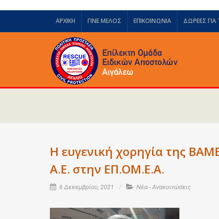
ΑΡΧΙΚΗ
ΓΙΝΕ ΜΕΛΟΣ
ΕΠΙΚΟΙΝΩΝΙΑ
ΔΩΡΕΈΣ ΓΙΑ
Η ευγενική χορηγία της ΒΑ
Α.Ε. στην ΕΠ.ΟΜ.Ε.Α.
6 Δεκεμβρίου, 2021
Νέα - Ανακοινώσεις