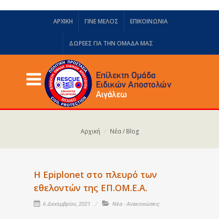
ΑΡΧΙΚΗ
ΓΙΝΕ ΜΕΛΟΣ
ΕΠΙΚΟΙΝΩΝΙΑ
ΔΩΡΕΈΣ ΓΙΑ ΤΗΝ ΟΜΆΔΑ ΜΑΣ
Αρχική
Νέα / Blog
Η Epiplonet στο πλευρό των
εθελοντών της ΕΠ.ΟΜ.Ε.Α.
6 Δεκεμβρίου, 2021
Νέα - Ανακοινώσεις