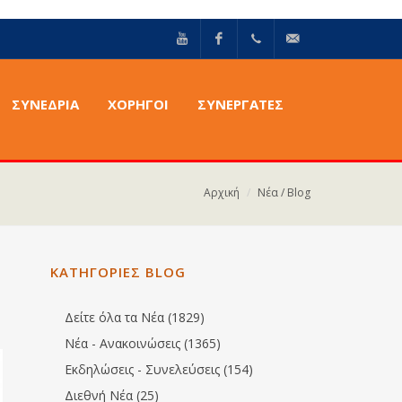
YouTube
Facebook
+30211
info@epilektoi.com
ΣΥΝΈΔΡΙΑ
ΧΟΡΗΓΟΙ
ΣΥΝΕΡΓΑΤΕΣ
2142869
Αρχική
Νέα / Blog
ΚΑΤΗΓΟΡΙΕΣ BLOG
Δείτε όλα τα Νέα (1829)
Νέα - Ανακοινώσεις (1365)
Εκδηλώσεις - Συνελεύσεις (154)
Διεθνή Νέα (25)