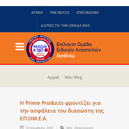
ΑΡΧΙΚΗ
ΓΙΝΕ ΜΕΛΟΣ
ΕΠΙΚΟΙΝΩΝΙΑ
ΔΩΡΕΈΣ ΓΙΑ ΤΗΝ ΟΜΆΔΑ ΜΑΣ
Αρχική
Νέα / Blog
Η Prime Products φροντίζει για
την ασφάλεια του διασώστη της
ΕΠ.ΟΜ.Ε.Α.
14 Νοεμβρίου, 2022
Νέα - Ανακοινώσεις