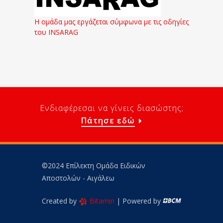
Η ομάδα μας εργάζεται σύμφωνα με τις οδηγίες
του INSARAG
Ενδιαφέρεσαι να γίνεις διασώστης;
Πάτησε εδώ
©2024 Επίλεκτη Ομάδα Ειδικών
Αποστολών - Αιγάλεω
Created by
Bitamin
| Powered by