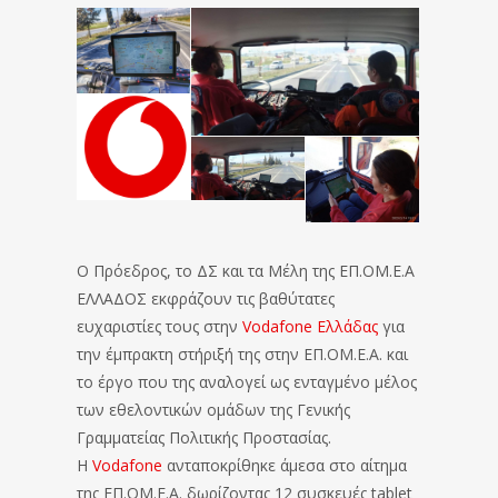
Ο Πρόεδρος, το ΔΣ και τα Μέλη της ΕΠ.ΟΜ.Ε.Α
ΕΛΛΑΔΟΣ εκφράζουν τις βαθύτατες
ευχαριστίες τους στην
Vodafone Ελλάδας
για
την έμπρακτη στήριξή της στην ΕΠ.ΟΜ.Ε.Α. και
το έργο που της αναλογεί ως ενταγμένο μέλος
των εθελοντικών ομάδων της Γενικής
Γραμματείας Πολιτικής Προστασίας.
Η
Vodafone
ανταποκρίθηκε άμεσα στο αίτημα
της ΕΠ.ΟΜ.Ε.Α. δωρίζοντας 12 συσκευές tablet