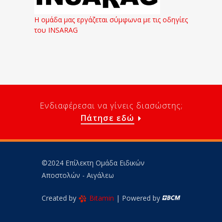
Η ομάδα μας εργάζεται σύμφωνα με τις οδηγίες
του INSARAG
Ενδιαφέρεσαι να γίνεις διασώστης;
Πάτησε εδώ
©2024 Επίλεκτη Ομάδα Ειδικών
Αποστολών - Αιγάλεω
Created by
Bitamin
| Powered by