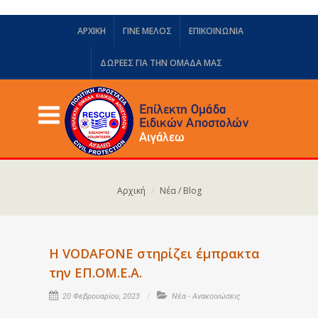
ΑΡΧΙΚΗ
ΓΙΝΕ ΜΕΛΟΣ
ΕΠΙΚΟΙΝΩΝΙΑ
ΔΩΡΕΈΣ ΓΙΑ ΤΗΝ ΟΜΆΔΑ ΜΑΣ
Αρχική
Νέα / Blog
Η VODAFONE στηρίζει έμπρακτα
την ΕΠ.ΟΜ.Ε.Α.
20 Φεβρουαρίου, 2023
Νέα - Ανακοινώσεις