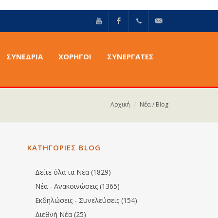
YouTube
Facebook
+30211
info@epilektoi.com
ΣΥΝΈΔΡΙΑ
ΧΟΡΗΓΟΙ
ΣΥΝΕΡΓΑΤΕΣ
2142869
Αρχική
Νέα / Blog
ν
ΚΑΤΗΓΟΡΙΕΣ BLOG
Δείτε όλα τα Νέα (1829)
Νέα - Ανακοινώσεις (1365)
Εκδηλώσεις - Συνελεύσεις (154)
Διεθνή Νέα (25)