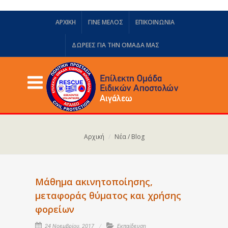
ΑΡΧΙΚΗ
ΓΙΝΕ ΜΕΛΟΣ
ΕΠΙΚΟΙΝΩΝΙΑ
ΔΩΡΕΈΣ ΓΙΑ ΤΗΝ ΟΜΆΔΑ ΜΑΣ
Αρχική
Νέα / Blog
Μάθημα ακινητοποίησης,
μεταφοράς θύματος και χρήσης
φορείων
24 Νοεμβρίου, 2017
Εκπαίδευση