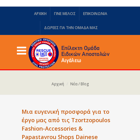
ΑΡΧΙΚΗ
ΓΙΝΕ ΜΕΛΟΣ
ΕΠΙΚΟΙΝΩΝΙΑ
ΔΩΡΕΈΣ ΓΙΑ ΤΗΝ ΟΜΆΔΑ ΜΑΣ
Αρχική
Νέα / Blog
Μια ευγενική προσφορά για το
έργο μας από τις Tzortzopoulos
Fashion-Accessories &
Papastavrou Shops Dainese