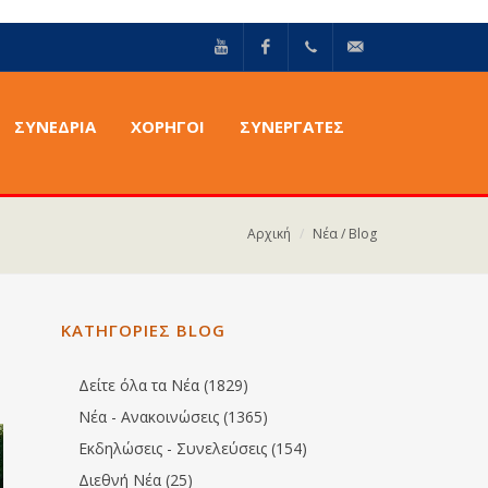
YouTube
Facebook
+30211
info@epilektoi.com
ΣΥΝΈΔΡΙΑ
ΧΟΡΗΓΟΙ
ΣΥΝΕΡΓΑΤΕΣ
2142869
Αρχική
Νέα / Blog
ΚΑΤΗΓΟΡΙΕΣ BLOG
Δείτε όλα τα Νέα (1829)
Νέα - Ανακοινώσεις (1365)
Εκδηλώσεις - Συνελεύσεις (154)
Διεθνή Νέα (25)