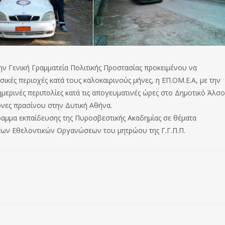
ην Γενική Γραμματεία Πολιτικής Προστασίας προκειμένου να
ικές περιοχές κατά τους καλοκαιρινούς μήνες, η ΕΠ.ΟΜ.Ε.Α, με την
ερινές περιπολίες κατά τις απογευματινές ώρες στο Δημοτικό Άλσο
νες πρασίνου στην Δυτική Αθήνα.
αμμα εκπαίδευσης της Πυροσβεστικής Ακαδημίας σε θέματα
των Εθελοντικών Οργανώσεων του μητρώου της Γ.Γ.Π.Π.