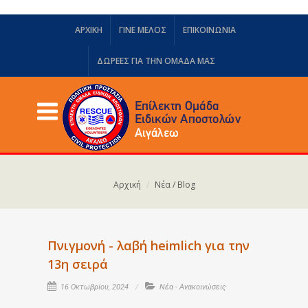
ΑΡΧΙΚΗ
ΓΙΝΕ ΜΕΛΟΣ
ΕΠΙΚΟΙΝΩΝΙΑ
ΔΩΡΕΈΣ ΓΙΑ ΤΗΝ ΟΜΆΔΑ ΜΑΣ
Αρχική
Νέα / Blog
Πνιγμονή - λαβή heimlich για την
13η σειρά
16 Οκτωβρίου, 2024
Νέα - Ανακοινώσεις