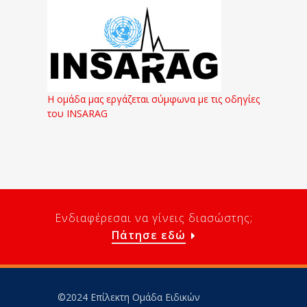
Η ομάδα μας εργάζεται σύμφωνα με τις οδηγίες
του INSARAG
Ενδιαφέρεσαι να γίνεις διασώστης;
Πάτησε εδώ
©2024 Επίλεκτη Ομάδα Ειδικών