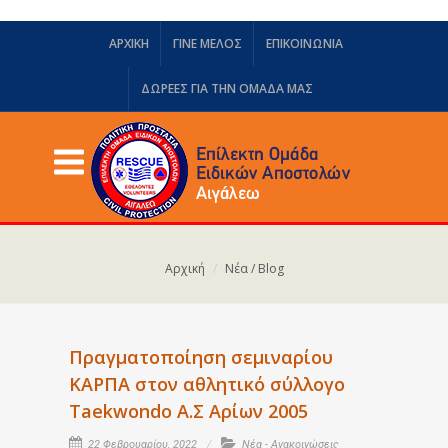
ΑΡΧΙΚΗ
ΓΙΝΕ ΜΕΛΟΣ
ΕΠΙΚΟΙΝΩΝΙΑ
ΔΩΡΕΈΣ ΓΙΑ ΤΗΝ ΟΜΆΔΑ ΜΑΣ
Αρχική
Νέα / Blog
Πραγματοποίηση σεμιναρίου
ΚΑΡΠΑ στον αθλητικό σύλλογο
Taekwondo Α.Σ Aρίων 2005
22 Φεβρουαρίου, 2022
Νέα - Ανακοινώσεις