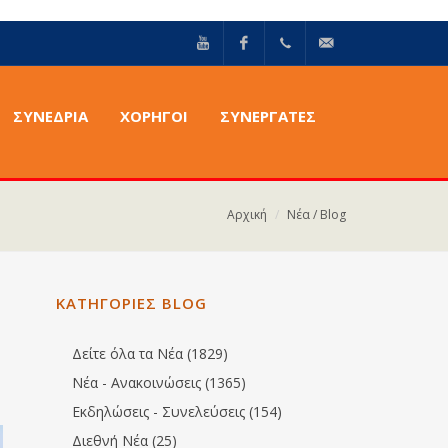
YouTube
Facebook
+30211
info@epilektoi.com
ΣΥΝΈΔΡΙΑ
ΧΟΡΗΓΟΙ
ΣΥΝΕΡΓΑΤΕΣ
2142869
Αρχική
Νέα / Blog
ΚΑΤΗΓΟΡΙΕΣ BLOG
Δείτε όλα τα Νέα (1829)
Νέα - Ανακοινώσεις (1365)
Εκδηλώσεις - Συνελεύσεις (154)
Διεθνή Νέα (25)