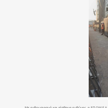
Με ενθουσιασμό και αίσθημα ευθύνης, η ΕΠ.ΟΜ.Ε.Α. 