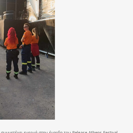
συμμετέχει ενεργά στην έναρξη του Release Athens Festival,