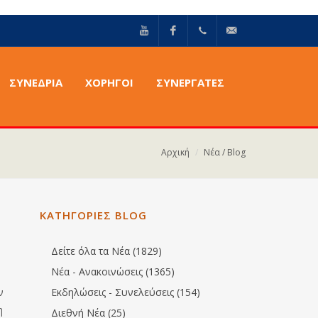
YouTube
Facebook
+30211
info@epilektoi.com
ΣΥΝΈΔΡΙΑ
ΧΟΡΗΓΟΙ
ΣΥΝΕΡΓΑΤΕΣ
2142869
Αρχική
Νέα / Blog
ΚΑΤΗΓΟΡΙΕΣ BLOG
Δείτε όλα τα Νέα (1829)
Νέα - Ανακοινώσεις (1365)
ν
Εκδηλώσεις - Συνελεύσεις (154)
η
Διεθνή Νέα (25)