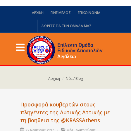
ΑΡΧΙΚΗ
ΓΙΝΕ ΜΕΛΟΣ
ΕΠΙΚΟΙΝΩΝΙΑ
ΔΩΡΕΈΣ ΓΙΑ ΤΗΝ ΟΜΆΔΑ ΜΑΣ
Αρχική
Νέα / Blog
Προσφορά κουβερτών στους
πληγέντες της Δυτικής Αττικής με
τη βοήθεια της @KRASSAthens
19 Νοεμβρίου, 2017
Νέα - Ανακοινώσεις