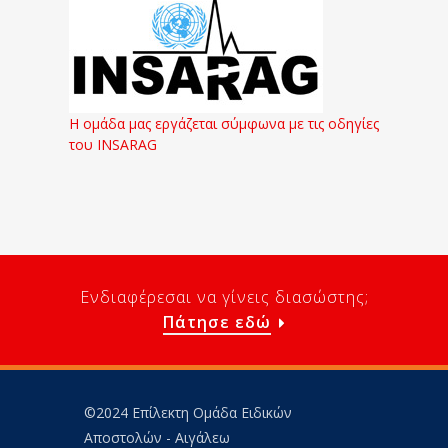
Η ομάδα μας εργάζεται σύμφωνα με τις οδηγίες
του INSARAG
Ενδιαφέρεσαι να γίνεις διασώστης;
Πάτησε εδώ
©2024 Επίλεκτη Ομάδα Ειδικών
Αποστολών - Αιγάλεω