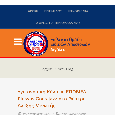
ΑΡΧΙΚΗ
ΓΙΝΕ ΜΕΛΟΣ
ΕΠΙΚΟΙΝΩΝΙΑ
ΔΩΡΕΈΣ ΓΙΑ ΤΗΝ ΟΜΆΔΑ ΜΑΣ
Αρχική
Νέα / Blog
Υγειονομική Κάλυψη ΕΠΟΜΕΑ –
Plessas Goes Jazz στο Θέατρο
Αλέξης Μινωτής
19 Σεπτεμβρίου, 2025
Νέα - Ανακοινώσεις