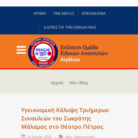
ΑΡΧΙΚΗ
ΓΙΝΕ ΜΕΛΟΣ
ΕΠΙΚΟΙΝΩΝΙΑ
ΔΩΡΕΈΣ ΓΙΑ ΤΗΝ ΟΜΆΔΑ ΜΑΣ
Αρχική
Νέα / Blog
Υγειονομική Κάλυψη Τριήμερων
Συναυλιών του Σωκράτης
Μάλαμας στο Θέατρο Πέτρας
25 Ιουνίου, 2026
Νέα - Ανακοινώσεις