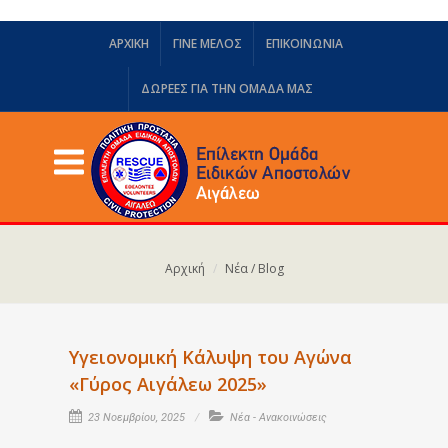
ΑΡΧΙΚΗ
ΓΙΝΕ ΜΕΛΟΣ
ΕΠΙΚΟΙΝΩΝΙΑ
ΔΩΡΕΈΣ ΓΙΑ ΤΗΝ ΟΜΆΔΑ ΜΑΣ
Αρχική
Νέα / Blog
Υγειονομική Κάλυψη του Αγώνα
«Γύρος Αιγάλεω 2025»
23 Νοεμβρίου, 2025
Νέα - Ανακοινώσεις