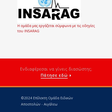
Η ομάδα μας εργάζεται σύμφωνα με τις οδηγίες
του INSARAG
Ενδιαφέρεσαι να γίνεις διασώστης;
Πάτησε εδώ
©2024 Επίλεκτη Ομάδα Ειδικών
Αποστολών - Αιγάλεω