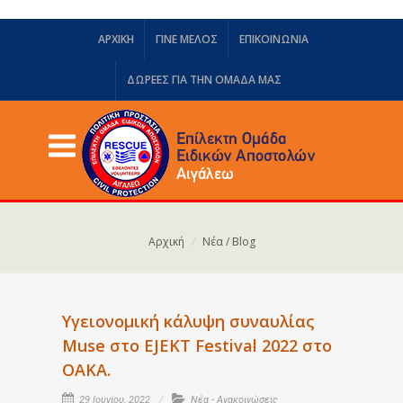
ΑΡΧΙΚΗ
ΓΙΝΕ ΜΕΛΟΣ
ΕΠΙΚΟΙΝΩΝΙΑ
ΔΩΡΕΈΣ ΓΙΑ ΤΗΝ ΟΜΆΔΑ ΜΑΣ
Αρχική
Νέα / Blog
Υγειονομική κάλυψη συναυλίας
Muse στο EJEKT Festival 2022 στο
ΟΑΚΑ.
29 Ιουνίου, 2022
Νέα - Ανακοινώσεις