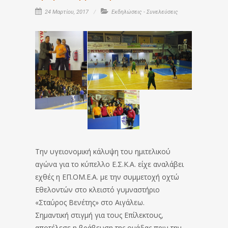
24 Μαρτίου, 2017
Εκδηλώσεις - Συνελεύσεις
Την υγειονομική κάλυψη του ημιτελικού
αγώνα για το κύπελλο Ε.Σ.Κ.Α. είχε αναλάβει
εχθές η ΕΠ.ΟΜ.Ε.Α. με την συμμετοχή οχτώ
Εθελοντών στο κλειστό γυμναστήριο
«Σταύρος Βενέτης» στο Αιγάλεω.
Σημαντική στιγμή για τους Επίλεκτους,
αποτέλεσε η βράβευση της ομάδας πριν την