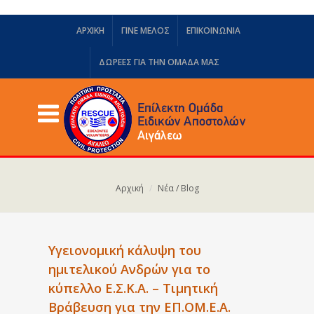
ΑΡΧΙΚΗ
ΓΙΝΕ ΜΕΛΟΣ
ΕΠΙΚΟΙΝΩΝΙΑ
ΔΩΡΕΈΣ ΓΙΑ ΤΗΝ ΟΜΆΔΑ ΜΑΣ
Αρχική
Νέα / Blog
Υγειονομική κάλυψη του
ημιτελικού Ανδρών για το
κύπελλο Ε.Σ.Κ.Α. – Τιμητική
Βράβευση για την ΕΠ.ΟΜ.Ε.Α.