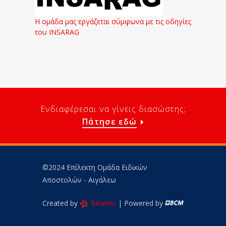
Η ομάδα μας εργάζεται σύμφωνα με τις οδηγίες
του INSARAG
Ενδιαφέρεσαι να γίνεις διασώστης;
Πάτησε εδώ
©2024 Επίλεκτη Ομάδα Ειδικών
Αποστολών - Αιγάλεω
Created by
Bitamin
| Powered by