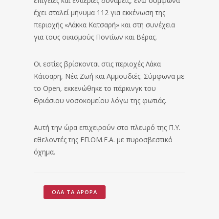
επίγειες και εναέριες δυνάμεις, ενώ σύμφωνα
έχει σταλεί μήνυμα 112 για εκκένωση της
περιοχής «Λάκκα Κατσαρή» και στη συνέχεια
για τους οικισμούς Ποντίων και Βέρας.
Οι εστίες βρίσκονται στις περιοχές Λάκα
Κάτσαρη, Νέα Ζωή και Αμμουδιές. Σύμφωνα με
το Open, εκκενώθηκε το πάρκινγκ του
Θριάσιου νοσοκομείου λόγω της φωτιάς.
Αυτή την ώρα επιχειρούν στο πλευρό της Π.Υ.
εθελοντές της ΕΠ.ΟΜ.Ε.Α. με πυροσβεστικό
όχημα.
ΌΛΑ ΤΑ ΆΡΘΡΑ