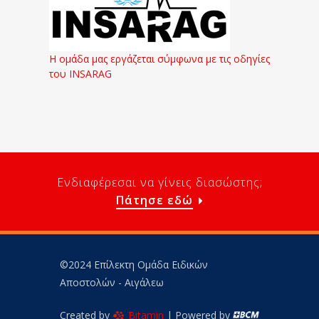
Η ομάδα μας εργάζεται σύμφωνα με τις οδηγίες
του INSARAG
Ενδιαφέρεσαι να γίνεις διασώστης;
Πάτησε εδώ
©2024 Επίλεκτη Ομάδα Ειδικών
Αποστολών - Αιγάλεω
Created by
Bitamin
| Powered by