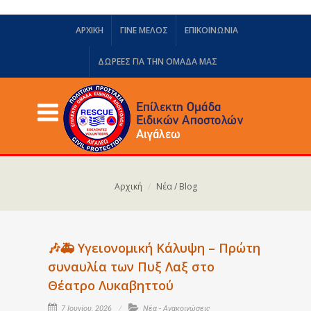
ΑΡΧΙΚΗ
ΓΙΝΕ ΜΕΛΟΣ
ΕΠΙΚΟΙΝΩΝΙΑ
ΔΩΡΕΈΣ ΓΙΑ ΤΗΝ ΟΜΆΔΑ ΜΑΣ
Αρχική
Νέα / Blog
🎶🚑 Υγειονομική Κάλυψη – Πρώτη
συναυλία των Πυξ Λαξ στο
Θέατρο Λυκαβηττού
7 Ιουνίου, 2026
Νέα - Ανακοινώσεις