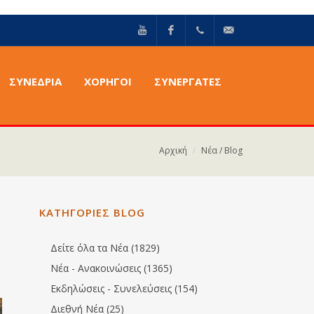
YouTube
Facebook
+30211
info@epilektoi.com
ΣΥΝΈΔΡΙΑ
ΧΟΡΗΓΟΙ
ΣΥΝΕΡΓΑΤΕΣ
2142869
Αρχική
Νέα / Blog
ΚΑΤΗΓΟΡΙΕΣ BLOG
Δείτε όλα τα Νέα (1829)
Νέα - Ανακοινώσεις (1365)
Εκδηλώσεις - Συνελεύσεις (154)
Διεθνή Νέα (25)