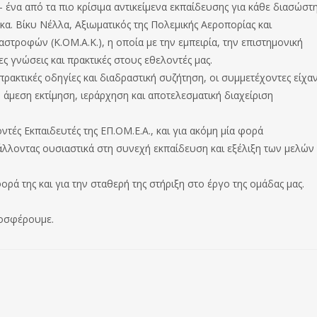
 ένα από τα πιο κρίσιμα αντικείμενα εκπαίδευσης για κάθε διασώστη
κα. Βίκυ Νέλλα, Αξιωματικός της Πολεμικής Αεροπορίας και
στροφών (Κ.ΟΜ.Α.Κ.), η οποία με την εμπειρία, την επιστημονική
ς γνώσεις και πρακτικές στους εθελοντές μας.
ακτικές οδηγίες και διαδραστική συζήτηση, οι συμμετέχοντες είχα
ν άμεση εκτίμηση, ιεράρχηση και αποτελεσματική διαχείριση
τές Εκπαιδευτές της ΕΠ.ΟΜ.Ε.Α., και για ακόμη μία φορά
λλοντας ουσιαστικά στη συνεχή εκπαίδευση και εξέλιξη των μελών
ρά της και για την σταθερή της στήριξη στο έργο της ομάδας μας.
ροσφέρουμε.