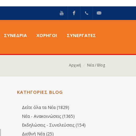
YouTube
Facebook
+30211
info@epilektoi.com
ΣΥΝΈΔΡΙΑ
ΧΟΡΗΓΟΙ
ΣΥΝΕΡΓΑΤΕΣ
2142869
Αρχική
Νέα / Blog
ΚΑΤΗΓΟΡΙΕΣ BLOG
Δείτε όλα τα Νέα (1829)
Νέα - Ανακοινώσεις (1365)
Εκδηλώσεις - Συνελεύσεις (154)
Διεθνή Νέα (25)