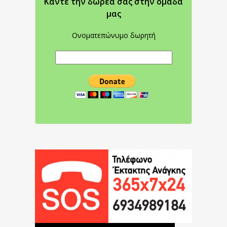
Κάντε την δωρεά σας στην oμάδα
μας
Ονοματεπώνυμο δωρητή